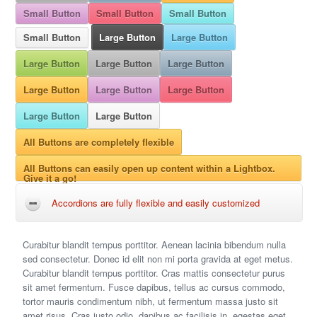
Small Button
Small Button
Small Button
Small Button
Large Button
Large Button
Large Button
Large Button
Large Button
Large Button
Large Button
Large Button
Large Button
Large Button
All Buttons are completely flexible
All Buttons can easily open up content within a Lightbox.
Give it a go!
Accordions are fully flexible and easily customized
Curabitur blandit tempus porttitor. Aenean lacinia bibendum nulla
sed consectetur. Donec id elit non mi porta gravida at eget metus.
Curabitur blandit tempus porttitor. Cras mattis consectetur purus
sit amet fermentum. Fusce dapibus, tellus ac cursus commodo,
tortor mauris condimentum nibh, ut fermentum massa justo sit
amet risus. Cras justo odio, dapibus ac facilisis in, egestas eget