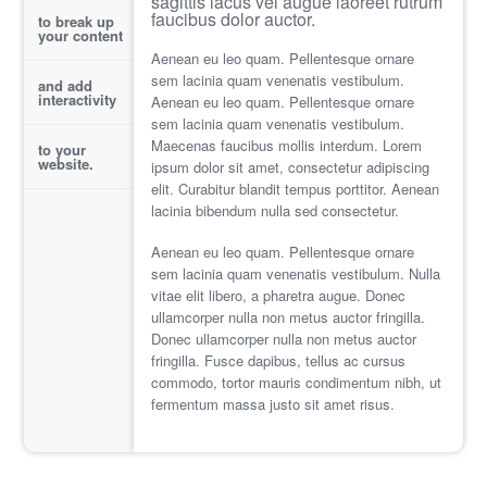
sagittis lacus vel augue laoreet rutrum
faucibus dolor auctor.
to break up
your content
Aenean eu leo quam. Pellentesque ornare
sem lacinia quam venenatis vestibulum.
and add
interactivity
Aenean eu leo quam. Pellentesque ornare
sem lacinia quam venenatis vestibulum.
Maecenas faucibus mollis interdum. Lorem
to your
website.
ipsum dolor sit amet, consectetur adipiscing
elit. Curabitur blandit tempus porttitor. Aenean
lacinia bibendum nulla sed consectetur.
Aenean eu leo quam. Pellentesque ornare
sem lacinia quam venenatis vestibulum. Nulla
vitae elit libero, a pharetra augue. Donec
ullamcorper nulla non metus auctor fringilla.
Donec ullamcorper nulla non metus auctor
fringilla. Fusce dapibus, tellus ac cursus
commodo, tortor mauris condimentum nibh, ut
fermentum massa justo sit amet risus.