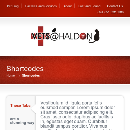
Pet Blog
Facilities and Services
About
Lost and Found
Contact Us
Call: 051 522 0300
Shortcodes
Home
→
Shortcodes
Vestibulum id ligula porta felis
These Tabs
euismod semper. Lorem ipsum dolor
sit amet, consectetur adipiscing elit.
Cras justo odio, dapibus ac facilisis
are a
in, egestas eget quam. Curabitur
stunning way
blandit tempus porttitor. Vivamus